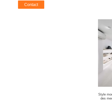
Contact
Style mod
des meu