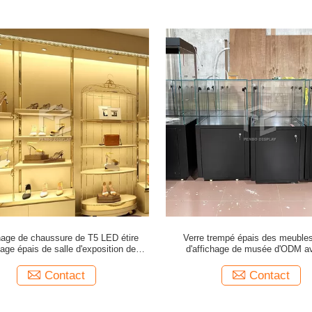
chage de chaussure de T5 LED étire
Verre trempé épais des meubl
chage épais de salle d'exposition de
d'affichage de musée d'ODM av
s de forces de défense principale de
conception libre
5mm
Contact
Contact