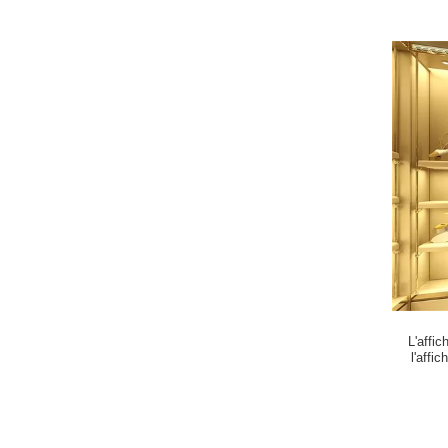
L'affi
l'affi
chaussure