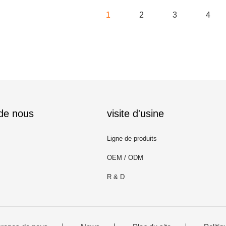
1
2
3
4
 de nous
visite d'usine
Ligne de produits
OEM / ODM
R & D