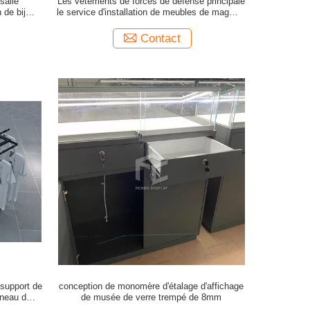
salle
Les vêtements de forces de défense principale
 de bijoux
le service d'installation de meubles de magasin
duite
de vêtement de présentoir
Contact
 support de
conception de monomère d'étalage d'affichage
nneau de
de musée de verre trempé de 8mm
ion