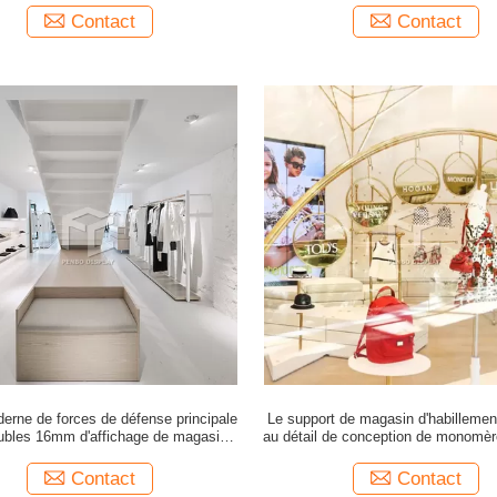
Contact
Contact
erne de forces de défense principale
Le support de magasin d'habillemen
bles 16mm d'affichage de magasin
au détail de conception de monomèr
d'habillement d'OEM
l'emballage de mousse d'E
Contact
Contact