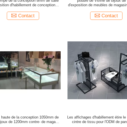
rempé de la conception 8mm de salle
poudre de Vitrine de bijoux de 
sition d'habillement de conception
d'exposition de meubles de magasin
ieure de boutique de mode d'ODM
d'ODM de la conception 3D en
Contact
Contact
haute de la conception 1050mm de
Les affichages d'habillement étire le
bijoux de 1200mm contre- de magasin
cintre de tissu pour l'ODM de pa
affichage élégant de meubles
mélamine de salle d'exposit