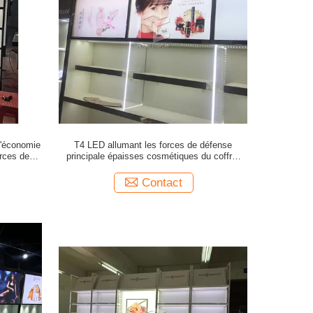
l'économie
T4 LED allumant les forces de défense
rces de
principale épaisses cosmétiques du coffret
agasin 5mm
d'étalage de magasin 5mm
Contact