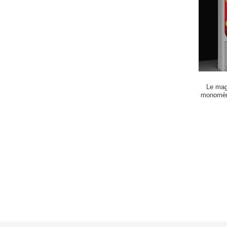
Le mag
monomère
peau