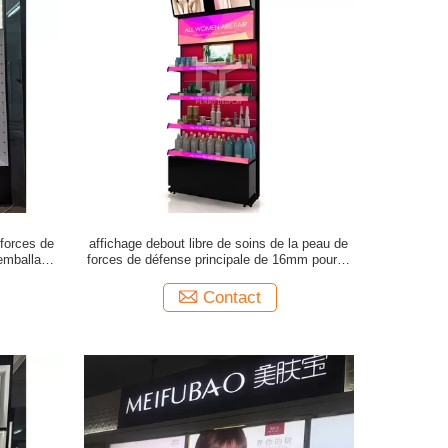
 forces de
affichage debout libre de soins de la peau de
'emballage
forces de défense principale de 16mm pour la
in EPE
conception de monomère de magasin
Contact