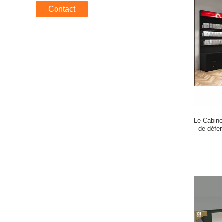
Contact
Le Cabine
de défen
soins d