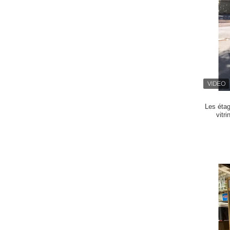
Les éta
vitr