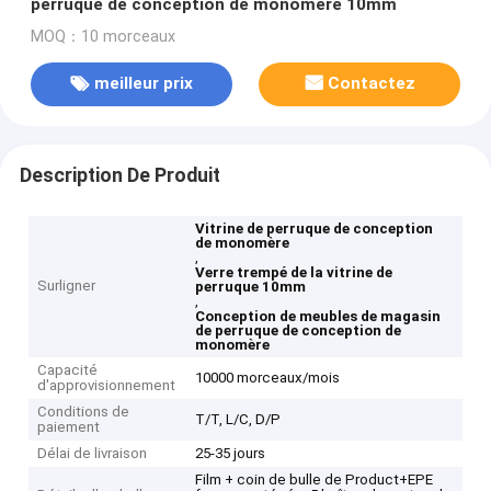
perruque de conception de monomère 10mm
MOQ：10 morceaux
meilleur prix
Contactez
Description De Produit
Vitrine de perruque de conception
de monomère
,
Verre trempé de la vitrine de
Surligner
perruque 10mm
,
Conception de meubles de magasin
de perruque de conception de
monomère
Capacité
10000 morceaux/mois
d'approvisionnement
Conditions de
T/T, L/C, D/P
paiement
Délai de livraison
25-35 jours
Film + coin de bulle de Product+EPE