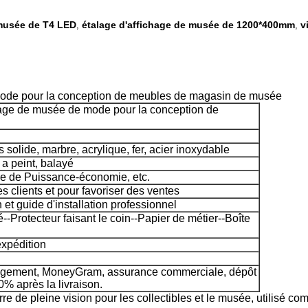
 musée de T4 LED
étalage d'affichage de musée de 1200*400mm
v
,
,
 mode pour la conception de meubles de magasin de musée
lage de musée de mode pour la conception de
 solide, marbre, acrylique, fer, acier inoxydable
a peint, balayé
re de Puissance-économie, etc.
es clients et pour favoriser des ventes
n et guide d'installation professionnel
-Protecteur faisant le coin--Papier de métier--Boîte
expédition
gagement, MoneyGram, assurance commerciale, dépôt
0% après la livraison.
 de pleine vision pour les collectibles et le musée, utilisé comm