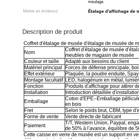
meulage.
Mettre en évidence:
Étalage d'affichage de
Description de produit
Coffret d'étalage de musée d'étalage de musée de
Coffret d'étalage de musée d'éta
Nom
meubles de magasin de musée
Couleur et taille
Adapté aux besoins du client
Matériel principal
Forces de défense principale, bois
Effet extérieur
Plaquée, la poudre enduite, Spay 
Montage facultatif
LED, halogénure en métal, lumiè
Fonction
Produits d'affichage pour attirer d
Installation
Introduction détaillée d'installatio
Coton d'EPE--Emballage pélliculé-
Emballage
en bois
Fret
Selon le poids brut, CBM, type d'
Forme de vente
Vente directe de fabricant
T/T, Western Union, Paypal, en
Paiement
de 50% à l'avance, équilibre de 5
Cette caisse en verre de musée est un support en verre