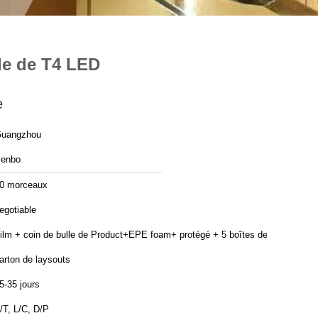
de de T4 LED
e
uangzhou
enbo
0 morceaux
egotiable
ilm + coin de bulle de Product+EPE foam+ protégé + 5 boîtes de
arton de laysouts
5-35 jours
/T, L/C, D/P