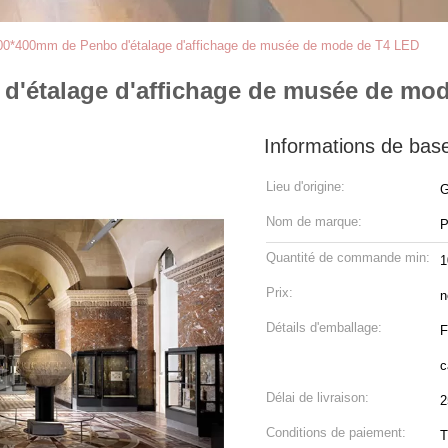
00*400mm de Penbo d'étalage d'affichage de musée de mode de T4 LED
d'étalage d'affichage de musée de mo
Informations de bas
Lieu d'origine:
G
Nom de marque:
P
Quantité de commande min:
1
Prix:
n
Détails d'emballage:
F
c
Délai de livraison:
2
Conditions de paiement:
T