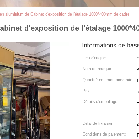
n aluminium de Cabinet d'exposition de l'étalage 1000*400mm de cadre
binet d'exposition de l'étalage 1000*
Informations de bas
Lieu d'origine:
G
Nom de marque:
P
Quantité de commande min:
1
Prix:
n
Détails d'emballage:
F
c
Délai de livraison:
2
Conditions de paiement:
T