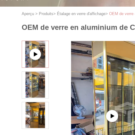
Aperçu
>
Produits
>
Étalage en verre d'affichage
>
OEM de verre e
OEM de verre en aluminium de Ca