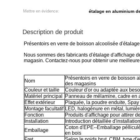
Mettre en évidence:
étalage en aluminium d
Description de produit
Présentoirs en verre de boisson alcoolisée d'étalag
Nous sommes des fabricants d'étalage d'affichage de 
magasin. Contactez-nous pour obtenir une meilleure
Présentoirs en verre de boisson a
Nom
des magasins
Couleur et taille
Couleur d'or ou adaptée aux besoi
Matériel principal
Panneau de mélamine, cadre en 
Effet extérieur
Plaquée, la poudre enduite, Spay 
Montage facultatif
LED, halogénure en métal, lumièr
Fonction
Produits d'affichage pour attirer d
Installation
Introduction détaillée d'installatio
Coton d'EPE--Emballage pélliculé-
Emballage
en bois
Fret
Selon le poids brut, CBM, type d'