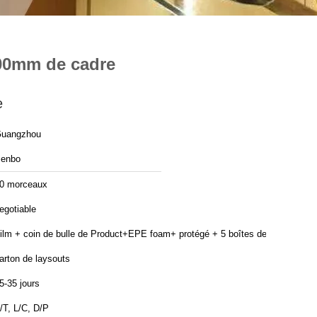
400mm de cadre
e
uangzhou
enbo
0 morceaux
egotiable
ilm + coin de bulle de Product+EPE foam+ protégé + 5 boîtes de
arton de laysouts
5-35 jours
/T, L/C, D/P