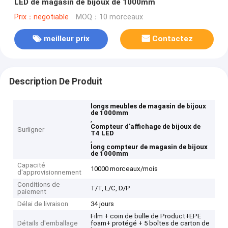
LED de magasin de bijoux de 1000mm
Prix：negotiable
MOQ：10 morceaux
meilleur prix
Contactez
Description De Produit
longs meubles de magasin de bijoux
de 1000mm
,
Compteur d'affichage de bijoux de
Surligner
T4 LED
,
long compteur de magasin de bijoux
de 1000mm
Capacité
10000 morceaux/mois
d'approvisionnement
Conditions de
T/T, L/C, D/P
paiement
Délai de livraison
34 jours
Film + coin de bulle de Product+EPE
Détails d'emballage
foam+ protégé + 5 boîtes de carton de