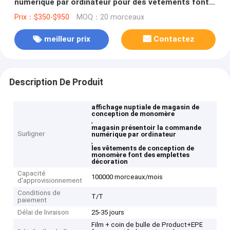
numérique par ordinateur pour des vêtements font
des emplettes décoration
Prix：$350-$950
MOQ：20 morceaux
meilleur prix
Contactez
Description De Produit
affichage nuptiale de magasin de
conception de monomère
,
magasin présentoir la commande
Surligner
numérique par ordinateur
,
les vêtements de conception de
monomère font des emplettes
décoration
Capacité
100000 morceaux/mois
d'approvisionnement
Conditions de
T/T
paiement
Délai de livraison
25-35 jours
Film + coin de bulle de Product+EPE