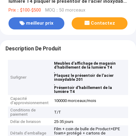
lumière T4 plaquer le présentoir de l'acier inoxydable
201
Prix：$100-$500
MOQ：50 morceaux
meilleur prix
Contactez
Description De Produit
Meubles d'affichage de magasin
d'habillement de la lumière T4
,
Plaquez le présentoir de l'acier
Surligner
inoxydable 201
,
Présentoir d'habillement de la
lumière T4
Capacité
100000 morceaux/mois
d'approvisionnement
Conditions de
T/T
paiement
Délai de livraison
25-35 jours
Film + coin de bulle de Product+EPE
Détails d'emballage
foam+ protégé + cartons de