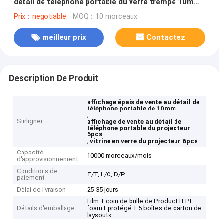
détail de téléphone portable du verre trempé 10mm
6pcs
Prix：negotiable
MOQ：10 morceaux
meilleur prix
Contactez
Description De Produit
affichage épais de vente au détail de
téléphone portable de 10mm
,
Surligner
affichage de vente au détail de
téléphone portable du projecteur
6pcs
,
vitrine en verre du projecteur 6pcs
Capacité
10000 morceaux/mois
d'approvisionnement
Conditions de
T/T, L/C, D/P
paiement
Délai de livraison
25-35 jours
Film + coin de bulle de Product+EPE
Détails d'emballage
foam+ protégé + 5 boîtes de carton de
laysouts