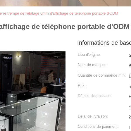
erre trempé de l'étalage 8mm d'affichage de téléphone portable d'ODM
'affichage de téléphone portable d'ODM
Informations de bas
Lieu d'origine:
G
Nom de marque:
P
Quantité de commande min:
1
Prix:
n
Détails d'emballage:
F
c
Délai de livraison:
2
Conditions de paiement:
T