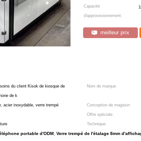
Capacité
1
d'approvisionnement:
meilleur prix
oins du client Kisok de kiosque de
Nom de marque:
phone de k
, acier inoxydable, verre trempé
Conception de magasin:
Offre spéciale:
ture
Technique:
téléphone portable d'ODM
Verre trempé de l'étalage 8mm d'affich
,