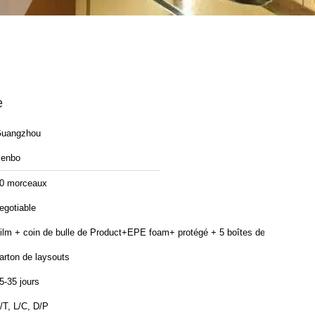
e
uangzhou
enbo
0 morceaux
egotiable
ilm + coin de bulle de Product+EPE foam+ protégé + 5 boîtes de
arton de laysouts
5-35 jours
/T, L/C, D/P