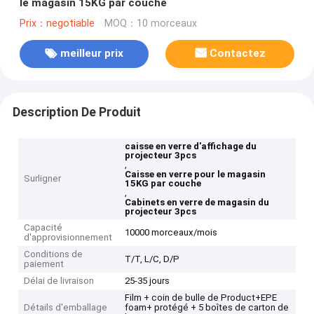
le magasin 15KG par couche
Prix：negotiable
MOQ：10 morceaux
meilleur prix
Contactez
Description De Produit
caisse en verre d'affichage du
projecteur 3pcs
,
Caisse en verre pour le magasin
Surligner
15KG par couche
,
Cabinets en verre de magasin du
projecteur 3pcs
Capacité
10000 morceaux/mois
d'approvisionnement
Conditions de
T/T, L/C, D/P
paiement
Délai de livraison
25-35 jours
Film + coin de bulle de Product+EPE
Détails d'emballage
foam+ protégé + 5 boîtes de carton de