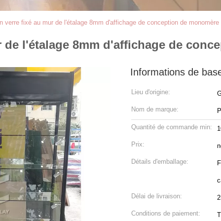
n verre fixé au mur de l'étalage 8mm d'affichage de conception de monomère
ur de l'étalage 8mm d'affichage de con
Informations de bas
Lieu d'origine:
G
Nom de marque:
P
Quantité de commande min:
1
Prix:
n
Détails d'emballage:
F
c
Délai de livraison:
2
Conditions de paiement:
T