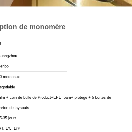
ception de monomère
e
uangzhou
enbo
0 morceaux
egotiable
ilm + coin de bulle de Product+EPE foam+ protégé + 5 boîtes de
arton de laysouts
5-35 jours
/T, L/C, D/P