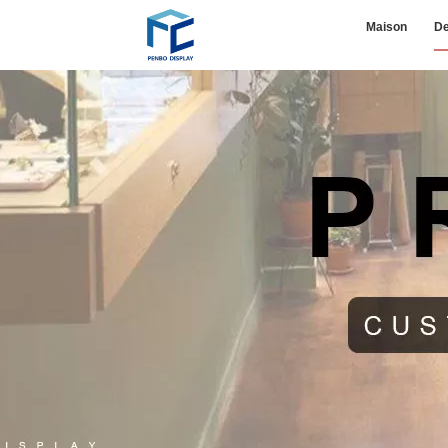
Maison
De