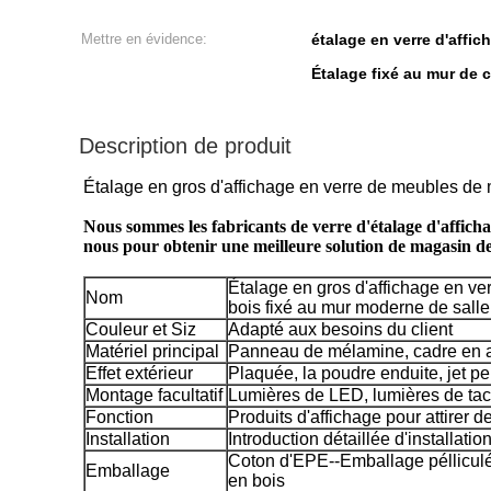
Mettre en évidence:
étalage en verre d'aff
Étalage fixé au mur de
Description de produit
Étalage en gros d'affichage en verre de meubles de m
Nous sommes les fabricants de verre d'étalage d'afficha
nous pour obtenir une meilleure solution de magasin de
Étalage en gros d'affichage en ve
Nom
bois fixé au mur moderne de salle 
Couleur et Siz
Adapté aux besoins du client
Matériel principal
Panneau de mélamine, cadre en a
Effet extérieur
Plaquée, la poudre enduite, jet pe
Montage facultatif
Lumières de LED, lumières de tac
Fonction
Produits d'affichage pour attirer d
Installation
Introduction détaillée d'installatio
Coton d'EPE--Emballage pélliculé-
Emballage
en bois