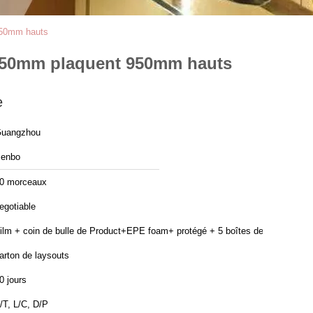
 950mm hauts
0*550mm plaquent 950mm hauts
e
uangzhou
enbo
0 morceaux
egotiable
ilm + coin de bulle de Product+EPE foam+ protégé + 5 boîtes de
arton de laysouts
0 jours
/T, L/C, D/P