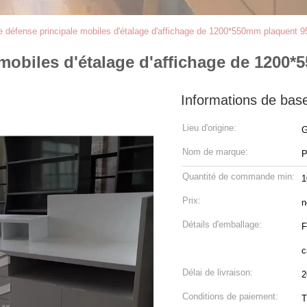
de défense principale mobiles d'étalage d'affichage de 1200*550mm plaquent
e mobiles d'étalage d'affichage de 120
Informations de bas
Lieu d'origine:
G
Nom de marque:
P
Quantité de commande min:
1
Prix:
n
Détails d'emballage:
F
c
Délai de livraison:
2
Conditions de paiement:
T