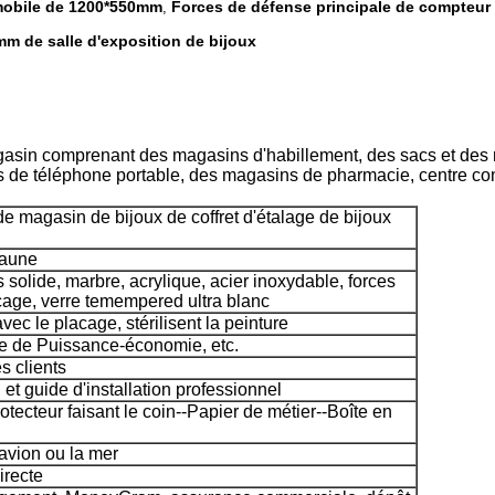
 mobile de 1200*550mm
Forces de défense principale de compteur 
,
m de salle d'exposition de bijoux
sin comprenant des magasins d'habillement, des sacs et des 
 de téléphone portable, des magasins de pharmacie, centre com
 magasin de bijoux de coffret d'étalage de bijoux
jaune
 solide, marbre, acrylique, acier inoxydable, forces
cage, verre temempered ultra blanc
vec le placage, stérilisent la peinture
e de Puissance-économie, etc.
s clients
n et guide d'installation professionnel
tecteur faisant le coin--Papier de métier--Boîte en
 avion ou la mer
irecte