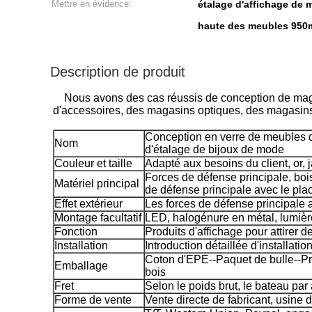
Mettre en évidence:
étalage d'affichage de
haute des meubles 950m
Description de produit
Nous avons des cas réussis de conception de maga
d'accessoires, des magasins optiques, des magasins
Conception en verre de meubles de
Nom
d'étalage de bijoux de mode
Couleur et taille
Adapté aux besoins du client, or, 
Forces de défense principale, bois
Matériel principal
de défense principale avec le pla
Effet extérieur
Les forces de défense principale a
Montage facultatif
LED, halogénure en métal, lumièr
Fonction
Produits d'affichage pour attirer de
Installation
Introduction détaillée d'installatio
Coton d'EPE--Paquet de bulle--Pro
Emballage
bois
Fret
Selon le poids brut, le bateau par
Forme de vente
Vente directe de fabricant, usine d