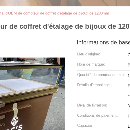
tal d'OEM de compteur de coffret d'étalage de bijoux de 1200mm
r de coffret d'étalage de bijoux de 1
Informations de bas
Lieu d'origine:
G
Nom de marque:
P
Quantité de commande min:
1
Détails d'emballage:
F
c
Délai de livraison:
3
Conditions de paiement:
T
Capacité
1