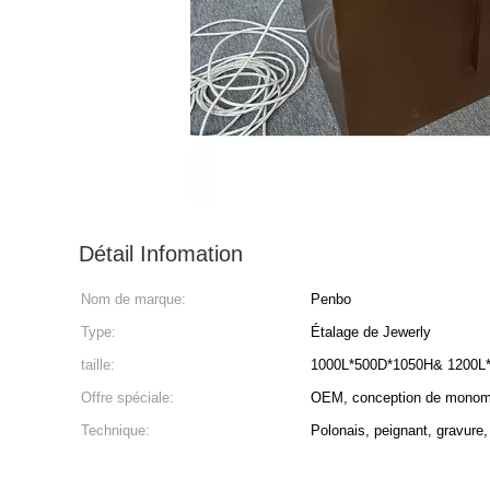
Détail Infomation
Nom de marque:
Penbo
Type:
Étalage de Jewerly
taille:
1000L*500D*1050H& 1200L
Offre spéciale:
OEM, conception de monomè
Technique:
Polonais, peignant, gravure