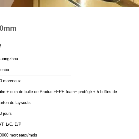
200mm
e
uangzhou
enbo
0 morceaux
ilm + coin de bulle de Product+EPE foam+ protégé + 5 boîtes de
arton de laysouts
0 jours
/T, L/C, D/P
0000 morceaux/mois