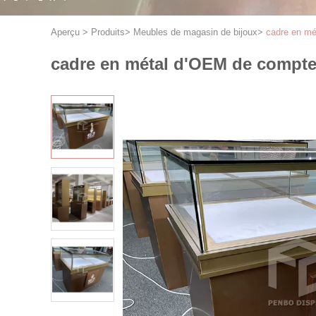
Aperçu
>
Produits
>
Meubles de magasin de bijoux
>
cadre en mé
cadre en métal d'OEM de compteu