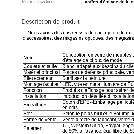
Mettre en évidence:
coffret d'étalage de bi
Description de produit
Nous avons des cas réussis de conception de maga
d'accessoires, des magasins optiques, des magasins
Conception en verre de meubles de
Nom
d'étalage de bijoux de mode
Couleur et taille
Blanc, adapté aux besoins du clie
Matériel principal
Forces de défense principale, ver
Effet extérieur
Stérilisez la peinture
Montage facultatif
LED, vue en métal, lumière de Pu
Fonction
Produits d'affichage pour attirer d
Installation
Introduction détaillée d'installatio
Coton d'EPE--Emballage pélliculé-
Emballage
en bois
Fret
Selon le poids brut et le Volumn, 
Forme de vente
Vente directe de fabricant, vente d
T/T, Western Union, Paypal, eng
Paiement
de 50% à l'avance, équilibre de 50