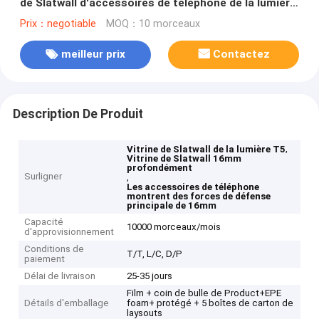
de Slatwall d'accessoires de téléphone de la lumière
T5 16mm
Prix：negotiable
MOQ：10 morceaux
meilleur prix
Contactez
Description De Produit
,
Vitrine de Slatwall de la lumière T5
Vitrine de Slatwall 16mm
profondément
Surligner
,
Les accessoires de téléphone
montrent des forces de défense
principale de 16mm
Capacité
10000 morceaux/mois
d'approvisionnement
Conditions de
T/T, L/C, D/P
paiement
Délai de livraison
25-35 jours
Film + coin de bulle de Product+EPE
Détails d'emballage
foam+ protégé + 5 boîtes de carton de
laysouts