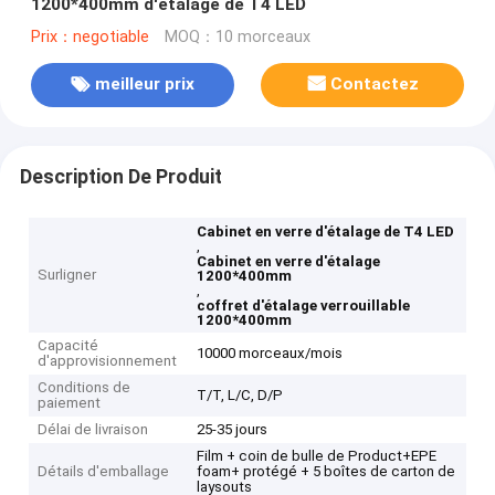
1200*400mm d'étalage de T4 LED
Prix：negotiable
MOQ：10 morceaux
meilleur prix
Contactez
Description De Produit
Cabinet en verre d'étalage de T4 LED
,
Cabinet en verre d'étalage
Surligner
1200*400mm
,
coffret d'étalage verrouillable
1200*400mm
Capacité
10000 morceaux/mois
d'approvisionnement
Conditions de
T/T, L/C, D/P
paiement
Délai de livraison
25-35 jours
Film + coin de bulle de Product+EPE
Détails d'emballage
foam+ protégé + 5 boîtes de carton de
laysouts