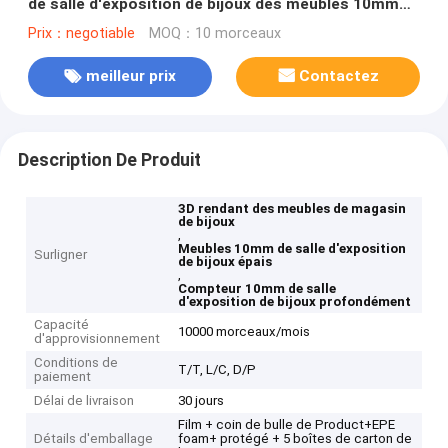
de salle d'exposition de bijoux des meubles 10mm
de magasin de bijoux
Prix：negotiable
MOQ：10 morceaux
meilleur prix
Contactez
Description De Produit
3D rendant des meubles de magasin
de bijoux
,
Meubles 10mm de salle d'exposition
Surligner
de bijoux épais
,
Compteur 10mm de salle
d'exposition de bijoux profondément
Capacité
10000 morceaux/mois
d'approvisionnement
Conditions de
T/T, L/C, D/P
paiement
Délai de livraison
30 jours
Film + coin de bulle de Product+EPE
Détails d'emballage
foam+ protégé + 5 boîtes de carton de