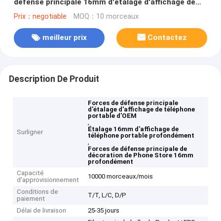
défense principale 16mm d'étalage d'affichage de
téléphone portable d'OEM
Prix：negotiable
MOQ：10 morceaux
meilleur prix
Contactez
Description De Produit
Forces de défense principale
d'étalage d'affichage de téléphone
portable d'OEM
,
Étalage 16mm d'affichage de
Surligner
téléphone portable profondément
,
Forces de défense principale de
décoration de Phone Store 16mm
profondément
Capacité
10000 morceaux/mois
d'approvisionnement
Conditions de
T/T, L/C, D/P
paiement
Délai de livraison
25-35 jours