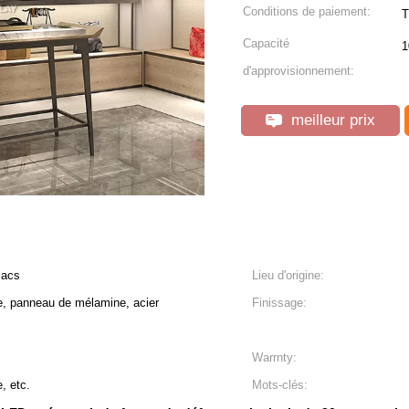
Conditions de paiement:
T
Capacité
1
d'approvisionnement:
meilleur prix
sacs
Lieu d'origine:
e, panneau de mélamine, acier
Finissage:
Warrnty:
, etc.
Mots-clés: