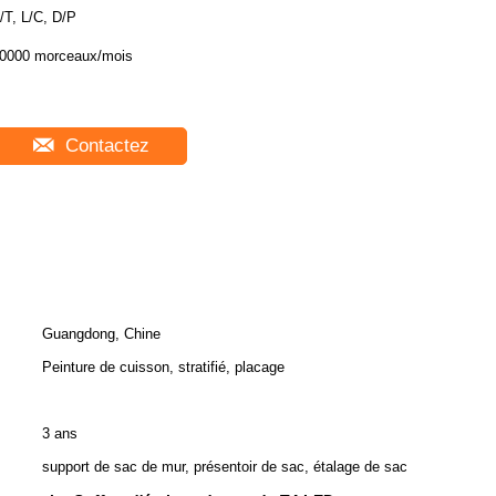
/T, L/C, D/P
0000 morceaux/mois
Contactez
Guangdong, Chine
Peinture de cuisson, stratifié, placage
3 ans
support de sac de mur, présentoir de sac, étalage de sac