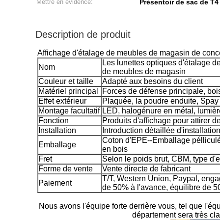
Mettre en évidence:
Présentoir de sac de T
Description de produit
Affichage d'étalage de meubles de magasin de conc
Les lunettes optiques d'étalage de
Nom
de meubles de magasin
Couleur et taille
Adapté aux besoins du client
Matériel principal
Forces de défense principale, bois
Effet extérieur
Plaquée, la poudre enduite, Spay 
Montage facultatif
LED, halogénure en métal, lumièr
Fonction
Produits d'affichage pour attirer d
Installation
Introduction détaillée d'installatio
Coton d'EPE--Emballage pélliculé-
Emballage
en bois
Fret
Selon le poids brut, CBM, type d'
Forme de vente
Vente directe de fabricant
T/T, Western Union, Paypal, eng
Paiement
de 50% à l'avance, équilibre de 50
Nous avons l'équipe forte derrière vous, tel que l'é
département sera très cla