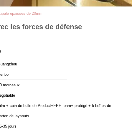
ncipale épaisses de 20mm
ec les forces de défense
e
uangzhou
enbo
0 morceaux
egotiable
ilm + coin de bulle de Product+EPE foam+ protégé + 5 boîtes de
arton de laysouts
5-35 jours