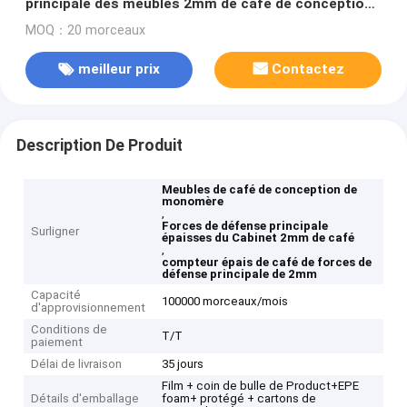
principale des meubles 2mm de café de conception
de monomère
MOQ：20 morceaux
meilleur prix
Contactez
Description De Produit
Meubles de café de conception de
monomère
,
Forces de défense principale
Surligner
épaisses du Cabinet 2mm de café
,
compteur épais de café de forces de
défense principale de 2mm
Capacité
100000 morceaux/mois
d'approvisionnement
Conditions de
T/T
paiement
Délai de livraison
35 jours
Film + coin de bulle de Product+EPE
Détails d'emballage
foam+ protégé + cartons de