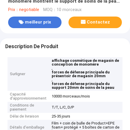
monomère montrent le support de soins de la peau
de support de forces de défense principale de 20mm
Prix：negotiable
MOQ：10 morceaux
meilleur prix
Contactez
Description De Produit
affichage cosmétique de magasin de
conception de monomère
,
forces de défense principale du
Surligner
présentoir de magasin 20mm
,
forces de défense principale du
support 20mm de soins de la peau
Capacité
10000 morceaux/mois
d'approvisionnement
Conditions de
T/T, L/C, D/P
paiement
Délai de livraison
25-35 jours
Film + coin de bulle de Product+EPE
Détails d'emballage
foam+ protégé + 5 boîtes de carton de