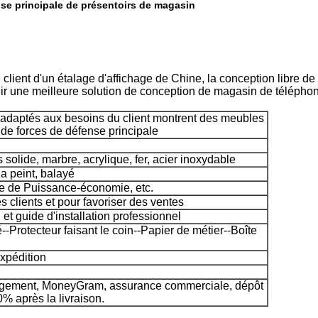
se principale de présentoirs de magasin
ient d'un étalage d'affichage de Chine, la conception libre de k
r une meilleure solution de conception de magasin de télépho
u adaptés aux besoins du client montrent des meubles
 de forces de défense principale
 solide, marbre, acrylique, fer, acier inoxydable
a peint, balayé
e de Puissance-économie, etc.
es clients et pour favoriser des ventes
n et guide d'installation professionnel
-Protecteur faisant le coin--Papier de métier--Boîte
expédition
agement, MoneyGram, assurance commerciale, dépôt
% après la livraison.