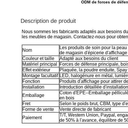
ODM de forces de défen
Description de produit
Nous sommes les fabricants adaptés aux besoins du cl
les meubles de magasin. Contactez-nous pour obteni
Les produits de soin pour la pea
Nom
de magasin d'épicerie d'affichage
Couleur et taille
Adapté aux besoins du client
Matériel principal
Forces de défense principale, bois
Effet extérieur
Plaquée, la poudre enduite, Spay 
Montage facultatif
LED, halogénure en métal, lumièr
Fonction
Produits d'affichage pour attirer d
Installation
Introduction détaillée d'installatio
Coton d'EPE--Emballage pélliculé-
Emballage
en bois
Fret
Selon le poids brut, CBM, type d'
Forme de vente
Vente directe de fabricant
T/T, Western Union, Paypal, eng
Paiement
de 50% à l'avance, équilibre de 50