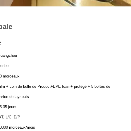
pale
e
uangzhou
enbo
0 morceaux
ilm + coin de bulle de Product+EPE foam+ protégé + 5 boîtes de
arton de laysouts
5-35 jours
/T, L/C, D/P
0000 morceaux/mois