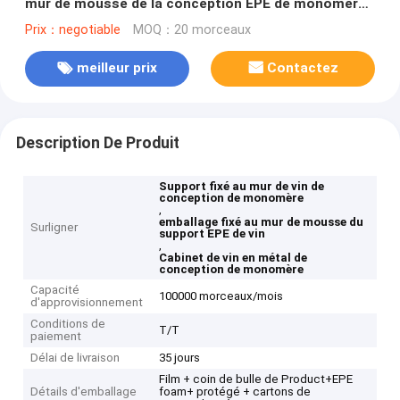
mur de mousse de la conception EPE de monomère
de support de vin
Prix：negotiable
MOQ：20 morceaux
meilleur prix
Contactez
Description De Produit
Support fixé au mur de vin de
conception de monomère
,
emballage fixé au mur de mousse du
Surligner
support EPE de vin
,
Cabinet de vin en métal de
conception de monomère
Capacité
100000 morceaux/mois
d'approvisionnement
Conditions de
T/T
paiement
Délai de livraison
35 jours
Film + coin de bulle de Product+EPE
Détails d'emballage
foam+ protégé + cartons de