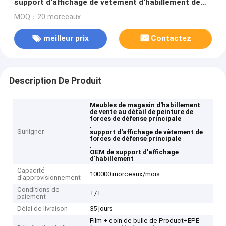
support d'affichage de vêtement d'habillement de
meubles au détail de magasin
MOQ：20 morceaux
meilleur prix
Contactez
Description De Produit
Meubles de magasin d'habillement
de vente au détail de peinture de
forces de défense principale
,
Surligner
support d'affichage de vêtement de
forces de défense principale
,
OEM de support d'affichage
d'habillement
Capacité
100000 morceaux/mois
d'approvisionnement
Conditions de
T/T
paiement
Délai de livraison
35 jours
Film + coin de bulle de Product+EPE