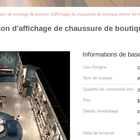
sin de meulage de poinçon d'affichage de chaussure de boutique étirent les 
n d'affichage de chaussure de boutique
Informations de bas
Lieu d'origine:
G
Nom de marque:
P
Quantité de commande min:
2
Prix:
$
Détails d'emballage:
F
c
Délai de livraison:
3