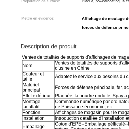
Préparation de surface:
Plaque, powdercoating, la c
Mettre en évidence:
Affichage de meulage d
forces de défense prin
Description de produit
Ventes de totalités de supports d'affichages de mag
Ventes de totalités de supports d'a
Nom
d'usine en Chine
Couleur et
Adaptez le service aux besoins du cl
taille
Matériel
Forces de défense principale, fer, ac
principal
Effet extérieur
Plaquée, la poudre enduite, Spay a p
Montage
Commande numérique par ordinateur
facultatif
de Puissance-économie, etc.
Fonction
Affichages de magasin pour le magas
Installation
Introduction détaillée d'installation 
Coton d'EPE--Emballage pélliculé--P
Emballage