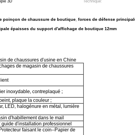
opie 3D
Technique:
e poinçon de chaussure de boutique
forces de défense principa
,
cipale épaisses du support d'affichage de boutique 12mm
asin de chaussures d'usine en Chine
ffichages de magasin de chaussures
ient
ier inoxydable, contreplaqué ;
eint, plaque la couleur ;
, LED, halogénure en métal, lumière
in d'habillement dans le mail
et guide d'installation professionnel
rotecteur faisant le coin--Papier de