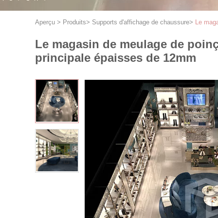
Aperçu
>
Produits
>
Supports d'affichage de chaussure
>
Le maga
Le magasin de meulage de poinço
principale épaisses de 12mm