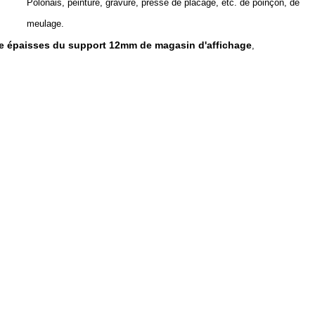
Polonais, peinture, gravure, presse de placage, etc. de poinçon, de
meulage.
le épaisses du support 12mm de magasin d'affichage
,