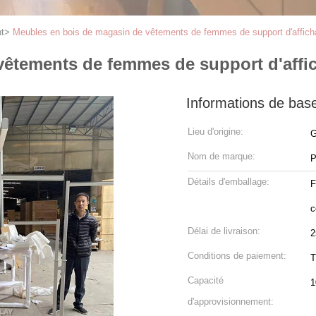
t
>
Meubles en bois de magasin de vêtements de femmes de support d'affich
vêtements de femmes de support d'affi
Informations de bas
Lieu d'origine:
G
Nom de marque:
P
Détails d'emballage:
F
c
Délai de livraison:
2
Conditions de paiement:
T
Capacité
1
d'approvisionnement: