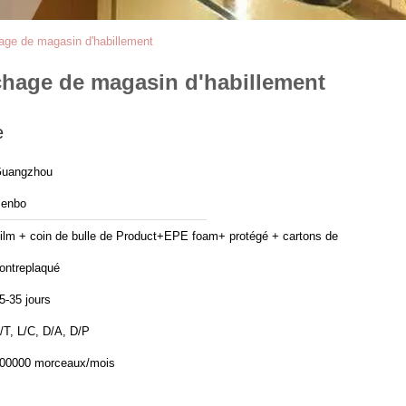
age de magasin d'habillement
chage de magasin d'habillement
e
uangzhou
enbo
ilm + coin de bulle de Product+EPE foam+ protégé + cartons de
ontreplaqué
5-35 jours
/T, L/C, D/A, D/P
00000 morceaux/mois