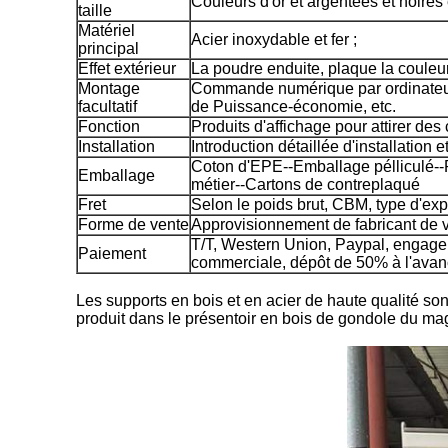
Couleurs d'or et argentées et noires 
taille
Matériel
Acier inoxydable et fer ;
principal
Effet extérieur
La poudre enduite, plaque la couleur
Montage
Commande numérique par ordinateur
facultatif
de Puissance-économie, etc.
Fonction
Produits d'affichage pour attirer des 
Installation
Introduction détaillée d'installation 
Coton d'EPE--Emballage pélliculé--P
Emballage
métier--Cartons de contreplaqué
Fret
Selon le poids brut, CBM, type d'exp
Forme de vente
Approvisionnement de fabricant de v
T/T, Western Union, Paypal, enga
Paiement
commerciale, dépôt de 50% à l'avanc
Les supports en bois et en acier de haute qualité sont
produit dans le présentoir en bois de gondole du mag