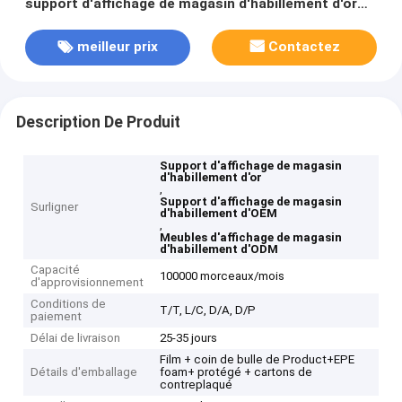
support d'affichage de magasin d'habillement d'or
d'OEM vêtx l'étagère
meilleur prix
Contactez
Description De Produit
Support d'affichage de magasin
d'habillement d'or
,
Support d'affichage de magasin
Surligner
d'habillement d'OEM
,
Meubles d'affichage de magasin
d'habillement d'ODM
Capacité
100000 morceaux/mois
d'approvisionnement
Conditions de
T/T, L/C, D/A, D/P
paiement
Délai de livraison
25-35 jours
Film + coin de bulle de Product+EPE
Détails d'emballage
foam+ protégé + cartons de
contreplaqué