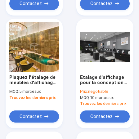
Contactez
Contactez
Plaquez l'étalage de
Étalage d'affichage
meubles d'affichage
pour la conception
de bijoux
épaisse de
MOQ:
5 morceaux
Prix:
negotiable
monomère des
Trouvez les derniers prix
MOQ:
10 morceaux
forces de défense
principale 20mm de
Trouvez les derniers prix
meubles de magasin
de bijoux
Contactez
Contactez