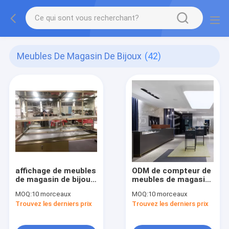
Meubles De Magasin De Bijoux
(42)
affichage de meubles
ODM de compteur de
de magasin de bijoux
meubles de magasin
de forces de défense
de bijoux
MOQ:
10 morceaux
MOQ:
10 morceaux
principale de 16mm
Trouvez les derniers prix
Trouvez les derniers prix