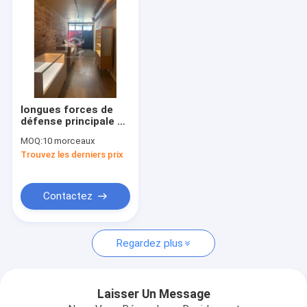
longues forces de
défense principale de
meubles de magasin
MOQ:
10 morceaux
de bijoux de mail de
Trouvez les derniers prix
1050mm 8mm
profondément
Contactez
Maison
Regardez plus
Des produits
Au sujet de nous
Laisser Un Message