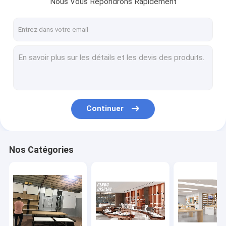
Nous Vous Répondrons Rapidement
Visite d'usine
Contrôle de qualité
Contactez-nous
Demandez une citation
Continuer
Meubles d'affichage de magasin d'habillement
Meubles de magasin de bijoux
Nos Catégories
Étalage d'affichage de téléphone portable
Coffrets d'étalage optiques de magasin
Étalage en verre d'affichage