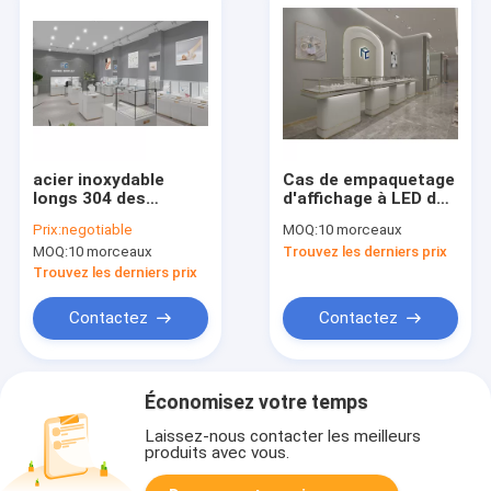
acier inoxydable
Cas de empaquetage
longs 304 des
d'affichage à LED des
meubles 201 de
meubles T5 de
Prix:
negotiable
MOQ:
10 morceaux
magasin de bijoux de
magasin de bijoux en
MOQ:
10 morceaux
Trouvez les derniers prix
400mm en verre au
verre de Penbo EPE
détail
pour les magasins de
Trouvez les derniers prix
détail
Contactez
Contactez
Économisez votre temps
Laissez-nous contacter les meilleurs
produits avec vous.