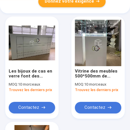
Donnez votre exigence
Les bijoux de cas en
Vitrine des meubles
verre font des
500*500mm de
emplettes des
magasin de bijoux de
MOQ:
10 morceaux
MOQ:
10 morceaux
forces de défense
T4 LED contre
Trouvez les derniers prix
Trouvez les derniers prix
principale de
meubles 16mm
profondément
1000mm haut
Contactez
Contactez