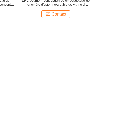
neau de
EPE écument conception de empaquetage de
 conception
monomère d'acier inoxydable de vitrine de
perruque
Contact