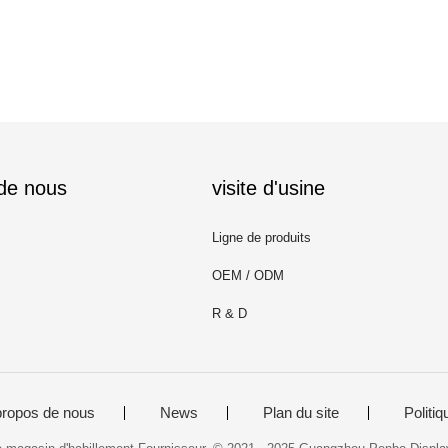
 de nous
visite d'usine
Ligne de produits
OEM / ODM
R & D
propos de nous
News
Plan du site
Politiq