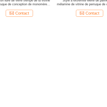
on libre de verre trempé de la vitrine
Style à extrémité élevé de pan
ruque de conception de monomère
mélamine de vitrine de perruque de
10mm
de monomère
Contact
Contact