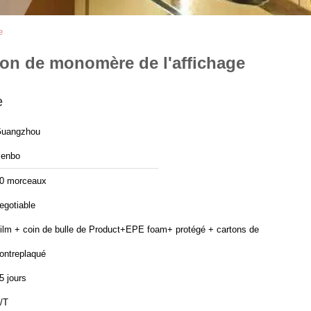
e
ion de monomère de l'affichage
e
uangzhou
enbo
0 morceaux
egotiable
ilm + coin de bulle de Product+EPE foam+ protégé + cartons de
ontreplaqué
5 jours
/T