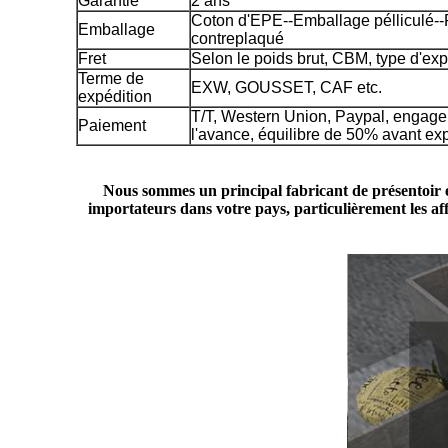
Garantie
2 ans
Coton d'EPE--Emballage pélliculé--P
Emballage
contreplaqué
Fret
Selon le poids brut, CBM, type d'exp
Terme de
EXW, GOUSSET, CAF etc.
expédition
T/T, Western Union, Paypal, engag
Paiement
l'avance, équilibre de 50% avant exp
Nous sommes un principal fabricant de présentoir et
importateurs dans votre pays, particulièrement les af