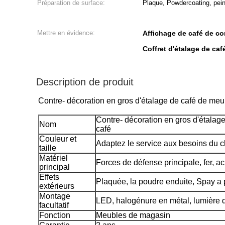
Préparation de surface:
Plaque, Powdercoating, pein
Mettre en évidence:
Affichage de café de c
Coffret d'étalage de c
Description de produit
Contre- décoration en gros d'étalage de café de meu
Contre- décoration en gros d'étalag
Nom
café
Couleur et
Adaptez le service aux besoins du cl
taille
Matériel
Forces de défense principale, fer, aci
principal
Effets
Plaquée, la poudre enduite, Spay a p
extérieurs
Montage
LED, halogénure en métal, lumière 
facultatif
Fonction
Meubles de magasin