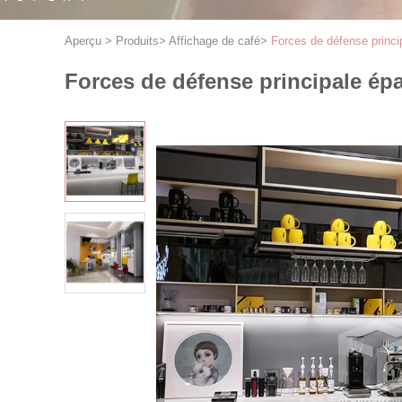
Aperçu
>
Produits
>
Affichage de café
>
Forces de défense princ
Forces de défense principale ép