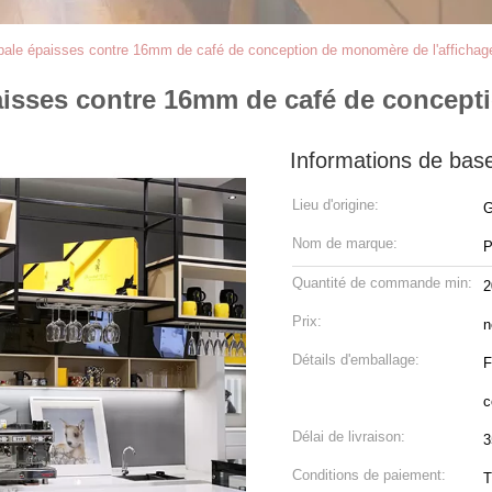
ipale épaisses contre 16mm de café de conception de monomère de l'affichag
aisses contre 16mm de café de concept
Informations de bas
Lieu d'origine:
G
Nom de marque:
P
Quantité de commande min:
2
Prix:
n
Détails d'emballage:
F
c
Délai de livraison:
3
Conditions de paiement:
T