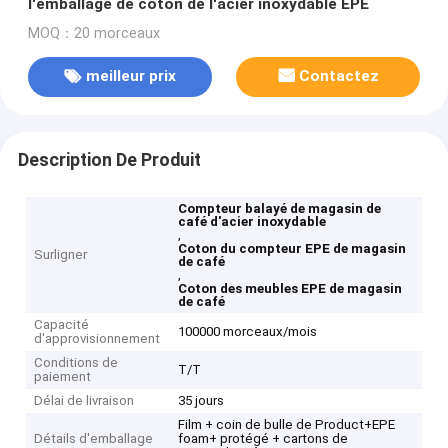
l'emballage de coton de l'acier inoxydable EPE
MOQ：20 morceaux
meilleur prix
Contactez
Description De Produit
Compteur balayé de magasin de
café d'acier inoxydable
,
Coton du compteur EPE de magasin
Surligner
de café
,
Coton des meubles EPE de magasin
de café
Capacité
100000 morceaux/mois
d'approvisionnement
Conditions de
T/T
paiement
Délai de livraison
35 jours
Film + coin de bulle de Product+EPE
Détails d'emballage
foam+ protégé + cartons de