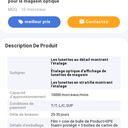
pour le magasin optique
MOQ：10 morceaux
meilleur prix
Contactez
Description De Produit
Les lunettes au détail montrent
l'étalage
,
Étalage optique d'affichage de
Surligner
lunettes de magasin
,
Les lunettes en stratifié montrent
l'étalage
Capacité
10000 morceaux/mois
d'approvisionnement
Conditions de
T/T, L/C, D/P
paiement
Délai de livraison
25-35 jours
Film + coin de bulle de Product+EPE
Détails d'emballage
foam+ protégé + 5 boîtes de carton de