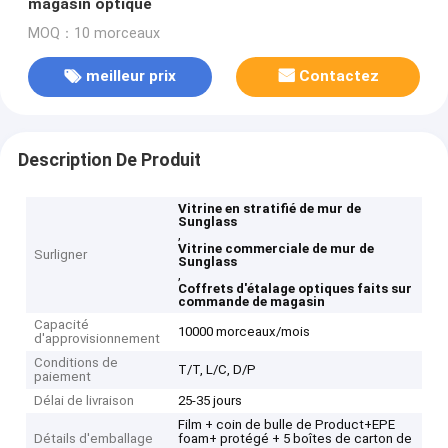
magasin optique
MOQ：10 morceaux
meilleur prix
Contactez
Description De Produit
Vitrine en stratifié de mur de
Sunglass
,
Vitrine commerciale de mur de
Surligner
Sunglass
,
Coffrets d'étalage optiques faits sur
commande de magasin
Capacité
10000 morceaux/mois
d'approvisionnement
Conditions de
T/T, L/C, D/P
paiement
Délai de livraison
25-35 jours
Film + coin de bulle de Product+EPE
Détails d'emballage
foam+ protégé + 5 boîtes de carton de