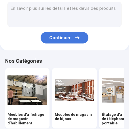
Montre montrer l'étalage
Supports d'affichage de chaussure
Présentoir de sac
Continuer
Présentoirs de soins de la peau
Affichage de café
Nos Catégories
Meubles de magasin de fumée
Vitrine de perruque
Coffret d'étalage de vin
Étalage d'affichage de musée
Meubles d'affichage
Meubles de magasin
Étalage d'affi
de magasin
de bijoux
de téléphone
d'habillement
portable