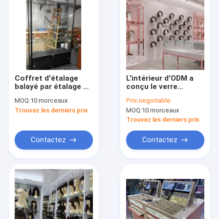
Coffret d'étalage
L'intérieur d'ODM a
balayé par étalage en
conçu le verre
verre en aluminium
trempé moderne de
MOQ:
10 morceaux
Prix:
negotiable
de magasin
la vitrine de perruque
Trouvez les derniers prix
MOQ:
10 morceaux
d'affichage
8mm
Trouvez les derniers prix
Contactez
Contactez
Maison
Des produits
Au sujet de nous