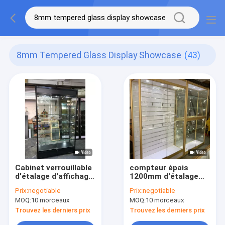
8mm Tempered Glass Display Showcase
(43)
Cabinet verrouillable
compteur épais
d'étalage d'affichage
1200mm d'étalage
de verre trempé de
d'affichage de verre
Prix:
negotiable
Prix:
negotiable
8mm 120cm
trempé de 8mm
MOQ:
10 morceaux
MOQ:
10 morceaux
longtemps
longtemps
Trouvez les derniers prix
Trouvez les derniers prix