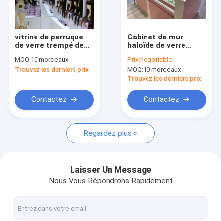
Visite d'usine
Contrôle de qualité
vitrine de perruque
Cabinet de mur
de verre trempé de
haloïde de verre
Contactez-nous
8mm avec l'étagère
trempé des meubles
MOQ:
10 morceaux
Prix:
negotiable
réglable
de rangement 8mm
Trouvez les derniers prix
MOQ:
10 morceaux
de monocle en métal
Demandez une citation
Trouvez les derniers prix
Contactez
Contactez
Meubles d'affichage de magasin d'habillement
Regardez plus
Meubles de magasin de bijoux
Étalage d'affichage de téléphone portable
Laisser Un Message
Nous Vous Répondrons Rapidement
Coffrets d'étalage optiques de magasin
Étalage en verre d'affichage