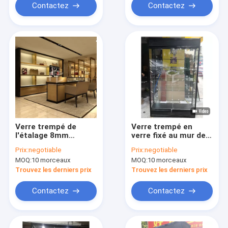
Contactez
Contactez
Verre trempé de
Verre trempé en
l'étalage 8mm
verre fixé au mur de
d'affichage de
l'étalage 8mm
Prix:
negotiable
Prix:
negotiable
magasin de sac de
d'affichage de
MOQ:
10 morceaux
MOQ:
10 morceaux
boutique de T4 LED
conception de
monomère
Trouvez les derniers prix
Trouvez les derniers prix
Contactez
Contactez