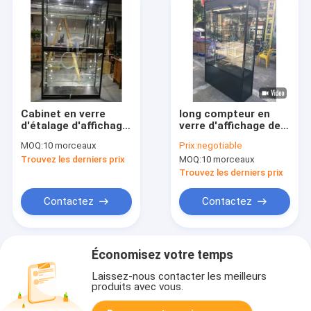
Cabinet en verre
long compteur en
d'étalage d'affichage
verre d'affichage de
de 1200mm
magasin de détail de
MOQ:
10 morceaux
Prix:
negotiable
conception de
Trouvez les derniers prix
MOQ:
10 morceaux
monomère d'étalage
d'affichage de 120cm
Trouvez les derniers prix
Contactez
Contactez
Économisez votre temps
Laissez-nous contacter les meilleurs
produits avec vous.