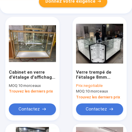
Donnez votre exigence
Cabinet en verre
Verre trempé de
d'étalage d'affichage
l'étalage 8mm
de cadre en
d'affichage de
MOQ:
10 morceaux
Prix:
negotiable
aluminium
téléphone portable
Trouvez les derniers prix
MOQ:
10 morceaux
d'ODM
Trouvez les derniers prix
Contactez
Contactez