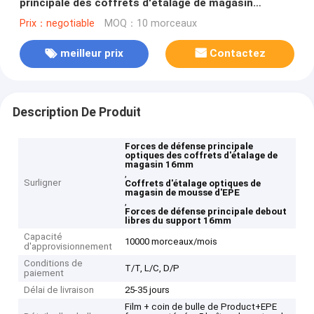
principale des coffrets d'étalage de magasin
d'Eyewear de mousse d'EPE 16mm
Prix：negotiable
MOQ：10 morceaux
meilleur prix
Contactez
Description De Produit
Forces de défense principale
optiques des coffrets d'étalage de
magasin 16mm
,
Surligner
Coffrets d'étalage optiques de
magasin de mousse d'EPE
,
Forces de défense principale debout
libres du support 16mm
Capacité
10000 morceaux/mois
d'approvisionnement
Conditions de
T/T, L/C, D/P
paiement
Délai de livraison
25-35 jours
Film + coin de bulle de Product+EPE