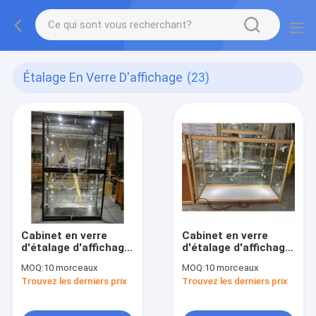
Étalage En Verre D'affichage
(23)
Cabinet en verre
Cabinet en verre
d'étalage d'affichage
d'étalage d'affichage
de 1200mm
de cadre en
MOQ:
10 morceaux
MOQ:
10 morceaux
aluminium
Trouvez les derniers prix
Trouvez les derniers prix