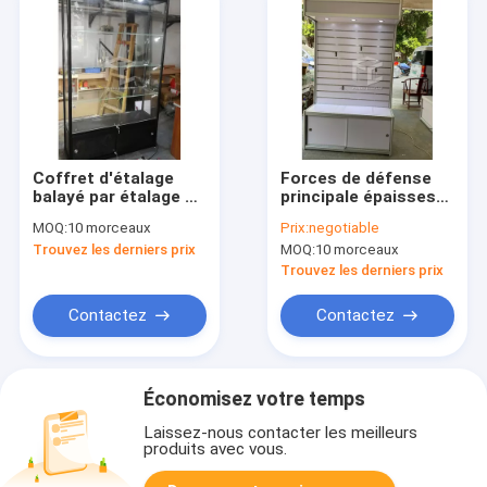
Coffret d'étalage
Forces de défense
balayé par étalage en
principale épaisses
verre en aluminium
de la vitrine de
MOQ:
10 morceaux
Prix:
negotiable
de magasin
Slatwall
Trouvez les derniers prix
MOQ:
10 morceaux
d'affichage
d'accessoires de
téléphone de la
Trouvez les derniers prix
lumière T5 16mm
Contactez
Contactez
Économisez votre temps
Laissez-nous contacter les meilleurs
produits avec vous.