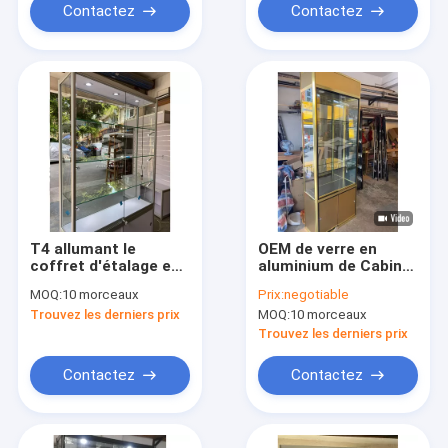
Contactez
Contactez
T4 allumant le
OEM de verre en
coffret d'étalage en
aluminium de Cabinet
verre de musée
d'exposition de
MOQ:
10 morceaux
Prix:
negotiable
l'étalage
Trouvez les derniers prix
MOQ:
10 morceaux
1000*400mm de
cadre
Trouvez les derniers prix
Contactez
Contactez