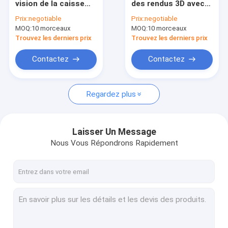
vision de la caisse
des rendus 3D avec
Montre montrer l'étalage
47*17.7 de mur en
l'affichage en verre
Prix:
negotiable
Prix:
negotiable
aluminium de cadre
10mm épais
MOQ:
Supports d'affichage de chaussure
10 morceaux
MOQ:
10 morceaux
d'ODM plein
Trouvez les derniers prix
Trouvez les derniers prix
Présentoir de sac
Contactez
Contactez
Présentoirs de soins de la peau
Regardez plus
Affichage de café
Meubles de magasin de fumée
Laisser Un Message
Vitrine de perruque
Nous Vous Répondrons Rapidement
Coffret d'étalage de vin
Étalage d'affichage de musée