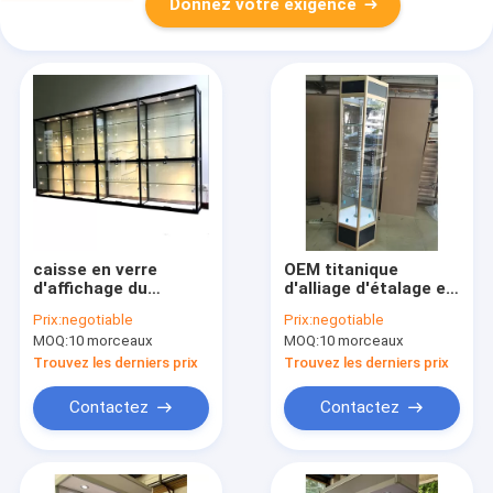
Donnez votre exigence
caisse en verre
OEM titanique
d'affichage du
d'alliage d'étalage en
projecteur 3pcs pour
verre hexagonal
Prix:
negotiable
Prix:
negotiable
le magasin 15KG par
d'affichage de tour
MOQ:
10 morceaux
MOQ:
10 morceaux
couche
de 300*300*2000mm
Trouvez les derniers prix
Trouvez les derniers prix
Contactez
Contactez