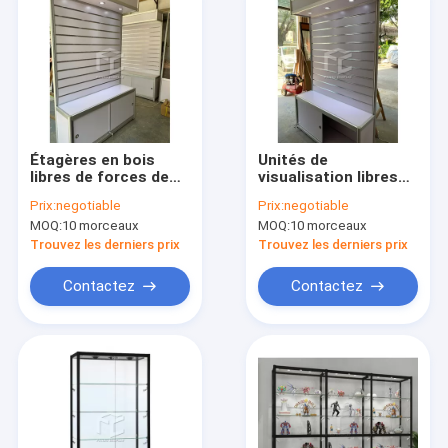
Étagères en bois
Unités de
libres de forces de
visualisation libres
défense principale
de Slatwall
Prix:
negotiable
Prix:
negotiable
Slatwall du
d'accessoires de
MOQ:
10 morceaux
MOQ:
10 morceaux
présentoir de
téléphone portable
Slatwall 20mm
avec la porte
Trouvez les derniers prix
Trouvez les derniers prix
coulissante
verrouillable
Contactez
Contactez
Maison
Des produits
Au sujet de nous